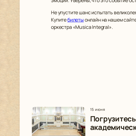
эмоций. Уверены, что это событие о
Не упустите шанс испытать великол
Купите
билеты
онлайн на нашем сайт
оркестра «Musica Integral».
15 июня
Погрузитесь
академическ