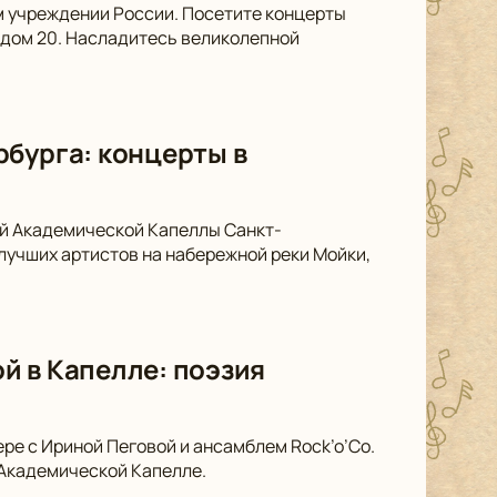
м учреждении России. Посетите концерты
 дом 20. Насладитесь великолепной
рбурга: концерты в
ой Академической Капеллы Санкт-
лучших артистов на набережной реки Мойки,
й в Капелле: поэзия
ре с Ириной Пеговой и ансамблем Rock’o’Co.
 Академической Капелле.