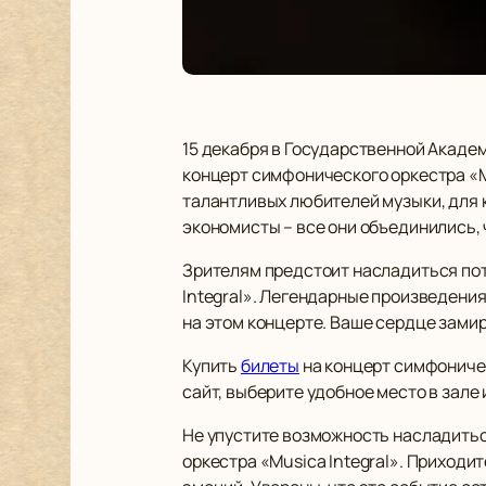
15 декабря в Государственной Акаде
концерт симфонического оркестра «M
талантливых любителей музыки, для к
экономисты – все они объединились,
Зрителям предстоит насладиться по
Integral». Легендарные произведения
на этом концерте. Ваше сердце замира
Купить
билеты
на концерт симфоничес
сайт, выберите удобное место в зале
Не упустите возможность насладить
оркестра «Musica Integral». Приходи