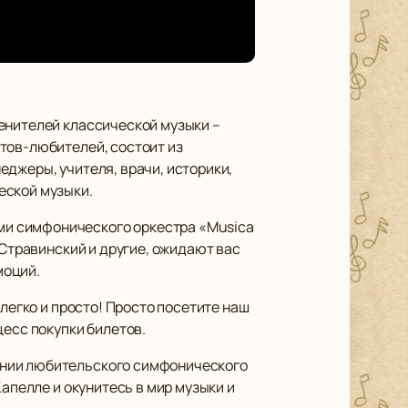
енителей классической музыки –
тов-любителей, состоит из
джеры, учителя, врачи, историки,
еской музыки.
ми симфонического оркестра «Musica
 Стравинский и другие, ожидают вас
моций.
легко и просто! Просто посетите наш
цесс покупки билетов.
ении любительского симфонического
апелле и окунитесь в мир музыки и