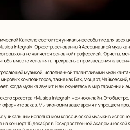
мической Капелле состоится уникальное событие для всех ц
usica Integral». Оркестр, основанный Ассоциацией музыкан
оторых она не является основной профессией. Юристы, мене
 чтобы вместе исполнять прекрасные произведения классич
трясающей музыкой, исполненной талантливыми музыканта
 мировых композиторов, такие как Бах, Моцарт, Чайковский,
ет, когда музыка звучит, и вы окунетесь в мир гармонии и э
кого оркестра «Musica Integral» можно онлайн. Это быстро, 
 и оформите заказ. Мы экономим ваше время и упрощаем про
ся уникальным исполнением классической музыки в исполн
те на концерт 15 декабря в Государственной Академической К