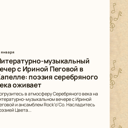
8 января
Литературно-музыкальный
ечер с Ириной Пеговой в
апелле: поэзия серебряного
ека оживает
огрузитесь в атмосферу Серебряного века на
итературно-музыкальном вечере с Ириной
еговой и ансамблем Rock’o’Co. Насладитесь
оэзией Цвета...