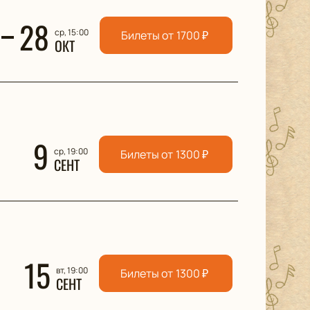
28
ср, 15:00
Билеты от
1700
₽
ОКТ
9
ср, 19:00
Билеты от
1300
₽
СЕНТ
15
вт, 19:00
Билеты от
1300
₽
СЕНТ