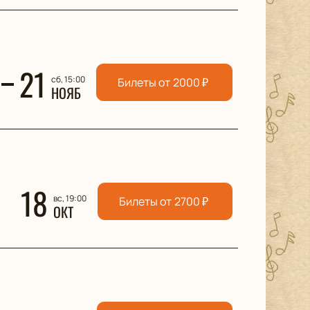
21
сб, 15:00
Билеты от
2000
₽
НОЯБ
18
вс, 19:00
Билеты от
2700
₽
ОКТ