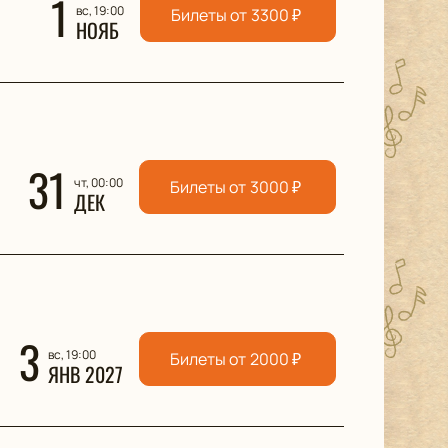
1
вс, 19:00
Билеты от
3300
₽
НОЯБ
31
чт, 00:00
Билеты от
3000
₽
ДЕК
3
вс, 19:00
Билеты от
2000
₽
ЯНВ 2027