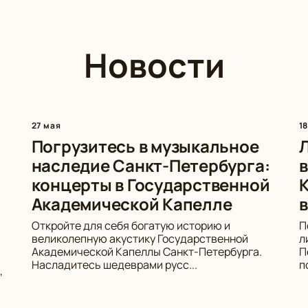
Новости
27 мая
1
Погрузитесь в музыкальное
наследие Санкт-Петербурга:
в
концерты в Государственной
К
Академической Капелле
в
Откройте для себя богатую историю и
П
великолепную акустику Государственной
л
Академической Капеллы Санкт-Петербурга.
П
Насладитесь шедеврами русс...
п
,