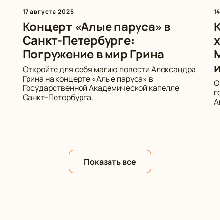
17 августа 2025
1
Концерт «Алые паруса» в
К
Санкт-Петербурге:
х
Погружение в мир Грина
Откройте для себя магию повести Александра
Грина на концерте «Алые паруса» в
О
Государственной Академической капелле
г
Санкт-Петербурга.
А
Показать все