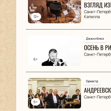
ВЗГЛЯД ИЗ
Санкт-Петерб
Капелла
12+
Джаз и блюз
ОСЕНЬ В Р
Санкт-Петерб
6+
Оркестр
АНДРЕЕВСК
Санкт-Петерб
6+