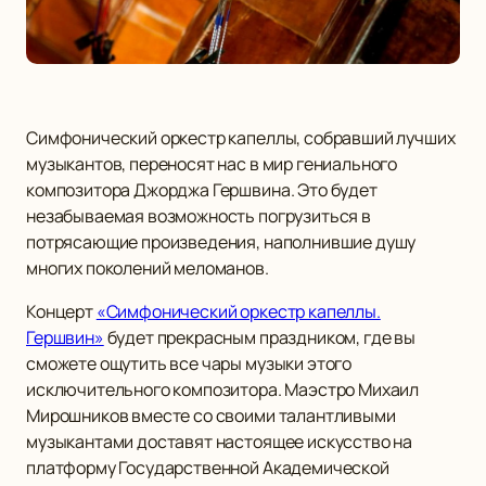
Симфонический оркестр капеллы, собравший лучших
музыкантов, переносят нас в мир гениального
композитора Джорджа Гершвина. Это будет
незабываемая возможность погрузиться в
потрясающие произведения, наполнившие душу
многих поколений меломанов.
Концерт
«Симфонический оркестр капеллы.
Гершвин»
будет прекрасным праздником, где вы
сможете ощутить все чары музыки этого
исключительного композитора. Маэстро Михаил
Мирошников вместе со своими талантливыми
музыкантами доставят настоящее искусство на
платформу Государственной Академической