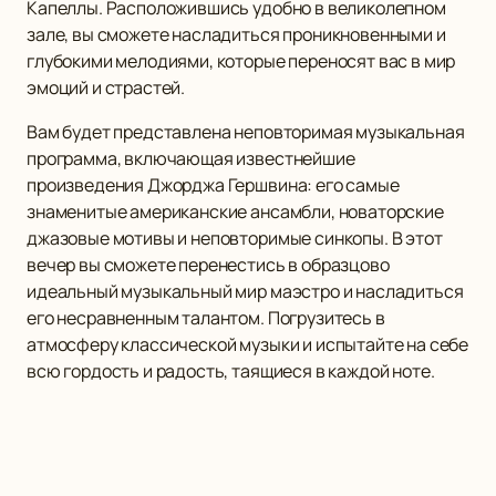
Капеллы. Расположившись удобно в великолепном
зале, вы сможете насладиться проникновенными и
глубокими мелодиями, которые переносят вас в мир
эмоций и страстей.
Вам будет представлена неповторимая музыкальная
программа, включающая известнейшие
произведения Джорджа Гершвина: его самые
знаменитые американские ансамбли, новаторские
джазовые мотивы и неповторимые синкопы. В этот
вечер вы сможете перенестись в образцово
идеальный музыкальный мир маэстро и насладиться
его несравненным талантом. Погрузитесь в
атмосферу классической музыки и испытайте на себе
всю гордость и радость, таящиеся в каждой ноте.