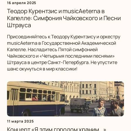
16 апреля 2025
Теодор Курентзис и musicAeterna в
Капелле: Симфония Чайковского и Песни
Штрауса
Присоединяйтесь к Теодору Курентзису и оркестру
musicAeterna в Государственной Академической
Капелле. Насладитесь Пятой симфонией
Чайковского и «Четырьмя последними песнями»
Штрауса в центре Санкт-Петербурга. Не упустите
шанс окунуться в мир классики!
11 марта 2025
Концерт «Я этим городом храним...»