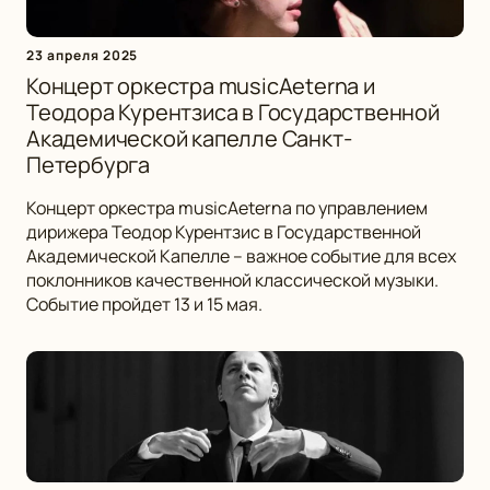
23 апреля 2025
Концерт оркестра musicAeterna и
Теодора Курентзиса в Государственной
Академической капелле Санкт-
Петербурга
Концерт оркестра musicAeterna по управлением
дирижера Теодор Курентзис в Государственной
Академической Капелле – важное событие для всех
поклонников качественной классической музыки.
Событие пройдет 13 и 15 мая.