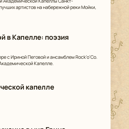
ой Академической Капеллы Санкт-
лучших артистов на набережной реки Мойки,
й в Капелле: поэзия
ре с Ириной Пеговой и ансамблем Rock’o’Co.
 Академической Капелле.
ической капелле