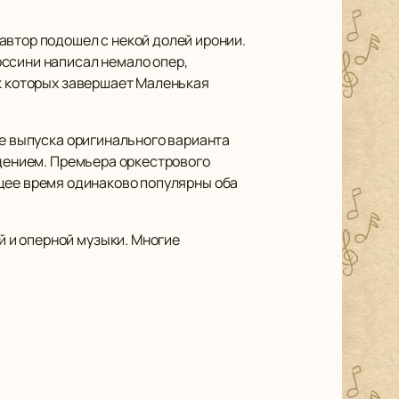
автор подошел с некой долей иронии.
оссини написал немало опер,
ок которых завершает Маленькая
ле выпуска оригинального варианта
идением. Премьера оркестрового
щее время одинаково популярны оба
 и оперной музыки. Многие