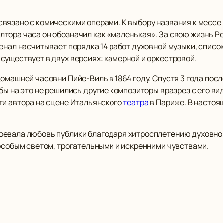
вязано с комическими операми. К выбору названия к мессе 
тора часа он обозначил как «маленькая». За свою жизнь Р
сенал насчитывает порядка 14 работ духовной музыки, спис
существует в двух версиях: камерной и оркестровой.
омашней часовни Пийе-Виль в 1864 году. Спустя 3 года пос
бы на это не решились другие композиторы вразрез с его в
ти автора на сцене Итальянского
театра
в Париже. В настоя
оевала любовь публики благодаря хитросплетению духовной
 особым светом, трогательными и искренними чувствами.