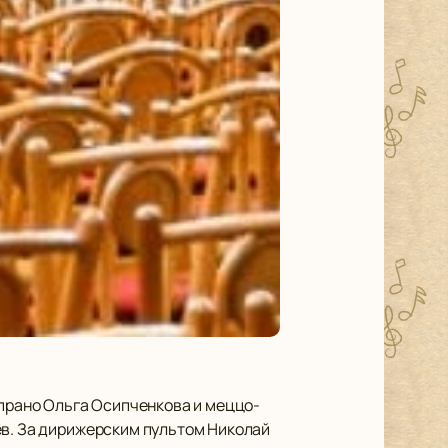
опрано Ольга Осипченкова и меццо-
ев. За дирижерским пультом Николай