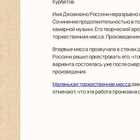
Курбатов.
Имя Джоаккино Россини неразрывно с
Сочинение продолжительностью в пол
камерной музыки. Его творческий ар
торжественная месса. Произведение 
Впервые месса прозвучала в стенах д
Россини решил оркестровать его, что
варианта состоялась уже после смер
произведения.
Маленькая торжественная месса
зав
отмечают, что эта работа пронизана