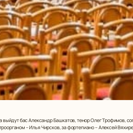
ла выйдут бас Александр Башкатов, тенор Олег Трофимов, с
троорганом – Илья Чирсков, за фортепиано – Алексей Вяхир