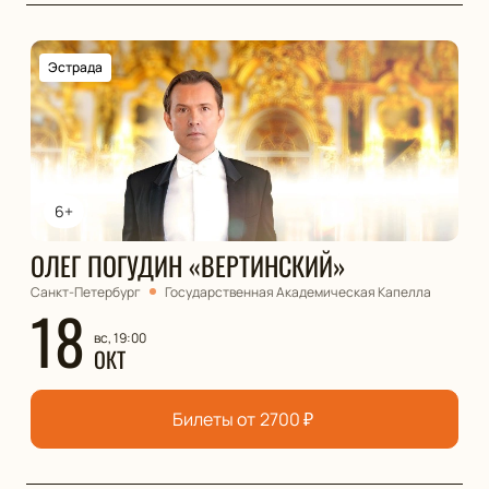
Эстрада
6+
ОЛЕГ ПОГУДИН «ВЕРТИНСКИЙ»
Санкт-Петербург
Государственная Академическая Капелла
18
вс, 19:00
ОКТ
Билеты от
2700
₽