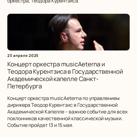
оркестра, Теодора Курентзиса.
23 апреля 2025
Концерт оркестра musicAeterna и
Теодора Курентзиса в Государственной
Академической капелле Санкт-
Петербурга
Концерт оркестра musicAeterna по управлением
дирижера Теодор Курентзис в Государственной
Академической Капелле – важное событие для всех
поклонников качественной классической музыки.
Событие пройдет 13 и 15 мая.