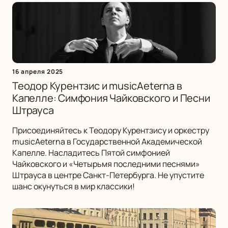
16 апреля 2025
Теодор Курентзис и musicAeterna в
Капелле: Симфония Чайковского и Песни
Штрауса
Присоединяйтесь к Теодору Курентзису и оркестру
musicAeterna в Государственной Академической
Капелле. Насладитесь Пятой симфонией
Чайковского и «Четырьмя последними песнями»
Штрауса в центре Санкт-Петербурга. Не упустите
шанс окунуться в мир классики!