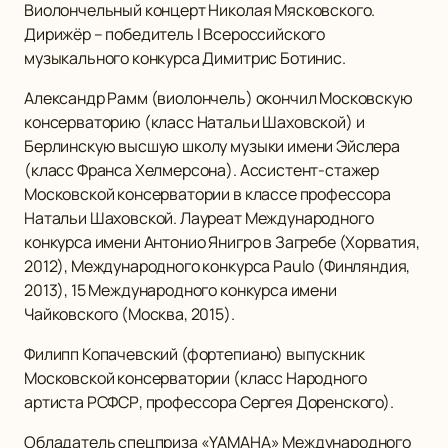
Виолончельный концерт Николая Мясковского.
Дирижёр – победитель I Всероссийского
музыкального конкурса Димитрис Ботинис.
Александр Рамм (виолончель) окончил Московскую
консерваторию (класс Натальи Шаховской) и
Берлинскую высшую школу музыки имени Эйслера
(класс Франса Хелмерсона). Ассистент-стажер
Московской консерватории в классе профессора
Натальи Шаховской. Лауреат Международного
конкурса имени Антонио Янигро в Загребе (Хорватия,
2012), Международного конкурса Paulo (Финляндия,
2013), 15 Международного конкурса имени
Чайковского (Москва, 2015).
Филипп Копачевский (фортепиано) выпускник
Московской консерватории (класс Народного
артиста РСФСР, профессора Сергея Доренского).
Обладатель спецприза «YAMAHA» Международного