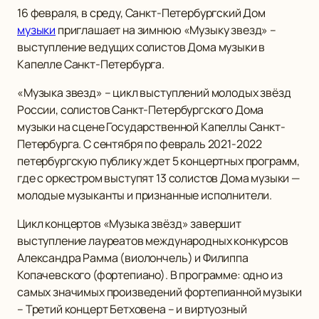
16 февраля, в среду, Санкт-Петербургский Дом
музыки
приглашает на зимнюю «Музыку звезд» –
выступление ведущих солистов Дома музыки в
Капелле Санкт-Петербурга.
«Музыка звезд» – цикл выступлений молодых звёзд
России, солистов Санкт-Петербургского Дома
музыки на сцене Государственной Капеллы Санкт-
Петербурга. С сентября по февраль 2021-2022
петербургскую публику ждет 5 концертных программ,
где с оркестром выступят 13 солистов Дома музыки —
молодые музыканты и признанные исполнители.
Цикл концертов «Музыка звёзд» завершит
выступление лауреатов международных конкурсов
Александра Рамма (виолончель) и Филиппа
Копачевского (фортепиано). В программе: одно из
самых значимых произведений фортепианной музыки
– Третий концерт Бетховена – и виртуозный