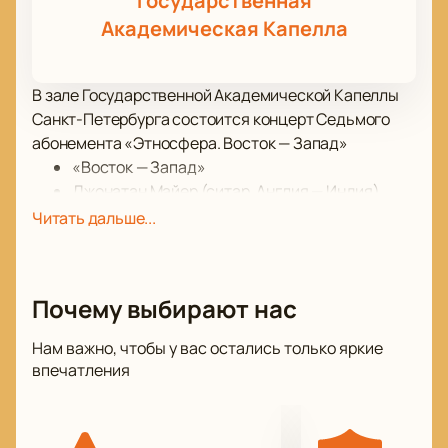
Государственная
Академическая Капелла
В зале Государственной Академической Капеллы
Санкт-Петербурга состоится концерт Седьмого
абонемента «Этносфера. Восток — Запад»
«Восток — Запад»
Джонатан Майер (ситар, Англия — Индия)
Наталья Касьяненко (флейта)
Читать дальше...
Камилла Норова (фортепиано)
Денис Кучеров (табла, ханг, кахон)
Вас ожидает настоящая музыкальная феерия!
Почему выбирают нас
Музыканты исполнят композиции мировых
классиков. Своеобразие этого единственного в
Нам важно, чтобы у вас остались только яркие
своем роде музыкального эксперимента — в
впечатления
гармоничном соединении, казалось бы,
несоединимого: аутентичное звучание индийских
национальных музыкальных инструментов и