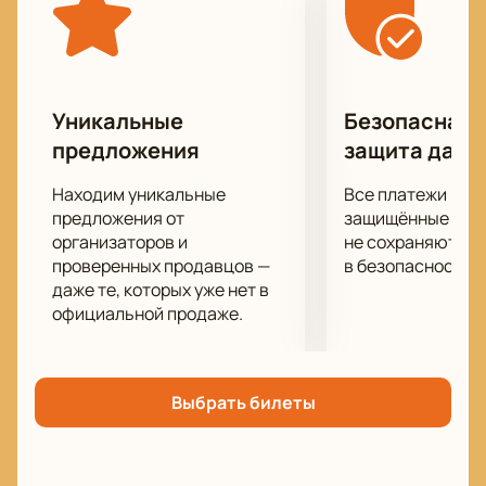
европейских вы услышите в одной программе.
Проект «Самхей» (Samhey). Группа наполнена
утонченными звуками, изобретательностью,
обилием идей и, таким образом, вовлекает
аудиторию в волшебную вселенную востока.
Уникальные
Безопасная 
Не пропустите этот потрясающий вечер музыки в
предложения
защита данн
исполнении настоящих виртуозов!
Находим уникальные
Все платежи про
предложения от
защищённые шлю
организаторов и
не сохраняются 
проверенных продавцов —
в безопасности.
даже те, которых уже нет в
официальной продаже.
Выбрать билеты