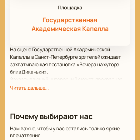
Площадка
Государственная
Академическая Капелла
На сцене Государственной Академической
Капеллы в Санкт-Петербурге зрителей ожидает
захватывающая постановка «Вечера на хуторе
близ Диканьки».
Захватывающий интересный сюжет, прекрасная
актерская игра и работа режиссера-постановщика,
Читать дальше...
заслуживающие всяческих похвал, сделали этот
спектакль одной из ведущих постановок в
репертуаре Государственной Академической
Почему выбирают нас
Капеллы. Восторг вызывает и работа костюмеров,
гримеров, работников сцены, которые приложили
Нам важно, чтобы у вас остались только яркие
немало усилий к тому, чтобы этот спектакль без
впечатления
преувеличения можно было назвать образцом