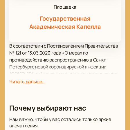
Площадка
Государственная
Академическая Капелла
В соответствии с Постановлением Правительства
№ 121 от 13.03.2020 года «О мерах по
противодействию распространению в Санкт-
Петербурге новой коронавирусной инфекции
(COVID-19) действуют ограничения на посещение
зрелищных мероприятий. Просим вас при покупке
Читать дальше...
билетов учитывать данные ограничения.
Капелла Санкт-Петербурга приглашает гостей на
уникальный концерт, который состоится в рамках
Почему выбирают нас
абонемента «Этносфера. Восток — Запад».
Концертный зал гостеприимно распахнёт двери 17
Нам важно, чтобы у вас остались только яркие
декабря в 19:00.
впечатления
Если вам близко разнообразие, шарм и красота