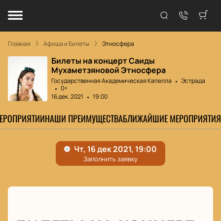
Главная
Афиша и Билеты
Этносфера
Билеты на концерт Саиды
Мухаметзяновой Этносфера
Государственная Академическая Капелла
Эстрада
0+
16 дек. 2021
19:00
МЕРОПРИЯТИИ
НАШИ ПРЕИМУЩЕСТВА
БЛИЖАЙШИЕ МЕРОПРИЯТИЯ