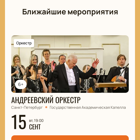
легко и удобно, чтобы вы могли насладиться
концертом без лишних хлопот. Ждем вас на этом
Ближайшие мероприятия
замечательном музыкальном вечере!
Оркестр
6+
АНДРЕЕВСКИЙ ОРКЕСТР
Санкт-Петербург
Государственная Академическая Капелла
15
вт, 19:00
СЕНТ