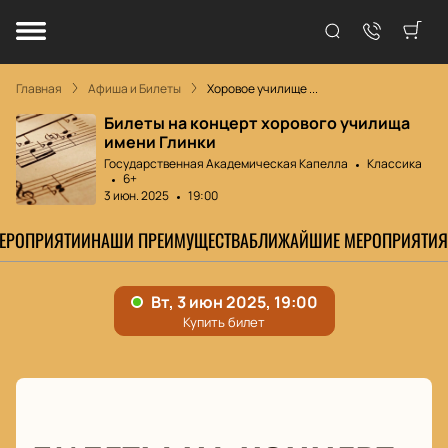
Главная
Афиша и Билеты
Хоровое училище ...
Билеты на концерт хорового училища
имени Глинки
Государственная Академическая Капелла
Классика
6+
3 июн. 2025
19:00
МЕРОПРИЯТИИ
НАШИ ПРЕИМУЩЕСТВА
БЛИЖАЙШИЕ МЕРОПРИЯТИЯ