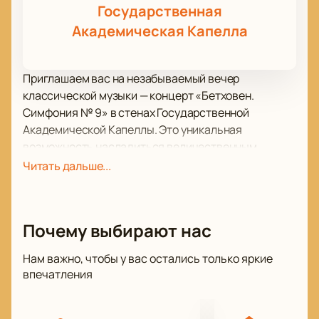
Государственная
Академическая Капелла
Приглашаем вас на незабываемый вечер
классической музыки — концерт «Бетховен.
Симфония № 9» в стенах Государственной
Академической Капеллы. Это уникальная
возможность насладиться величественным
произведением, которое по праву считается одним
Читать дальше...
из величайших шедевров мировой музыкальной
культуры. Симфония № 9 Людвига ван Бетховена,
известная своим финалом «Ода к радости», станет
Почему выбирают нас
центральным событием этого музыкального
вечера.
Нам важно, чтобы у вас остались только яркие
Государственная Академическая Капелла — это
впечатления
историческая площадка в самом сердце города,
знаменитая своей уникальной акустикой и богатой
историей. Здание капеллы, выполненное в