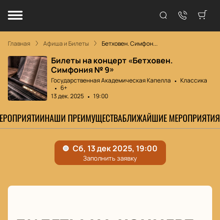
Главная
Афиша и Билеты
Бетховен. Симфон...
Билеты на концерт «Бетховен.
Симфония № 9»
Государственная Академическая Капелла
Классика
6+
13 дек. 2025
19:00
МЕРОПРИЯТИИ
НАШИ ПРЕИМУЩЕСТВА
БЛИЖАЙШИЕ МЕРОПРИЯТИЯ