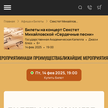
Главная
Афиша и Билеты
Секстет Михайлов...
Билеты на концерт Секстет
Михайловской «Сердечные песни»
Государственная Академическая Капелла
Джаз и
блюз
6+
14 фев. 2025
19:00
МЕРОПРИЯТИИ
НАШИ ПРЕИМУЩЕСТВА
БЛИЖАЙШИЕ МЕРОПРИЯТИЯ