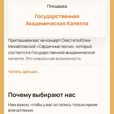
Площадка
Государственная
Академическая Капелла
Приглашаем вас на концерт Секстета Юлии
Михайловской «Сердечные песни», который
состоится в Государственной академической
капелле. Это уникальная возможность
насладиться известными советскими мелодиями в
новых джазовых аранжировках. В программе
Читать дальше...
прозвучат песни, которые возвращают нас в
детство и напоминают о первой любви. Музыка
таких композиторов, как Ян Френкель и Станислав
Почему выбирают нас
Пожлаков, оживет в исполнении талантливых
музыкантов.
Нам важно, чтобы у вас остались только яркие
Государственная академическая капелла — это не
впечатления
просто концертная площадка, а историческое