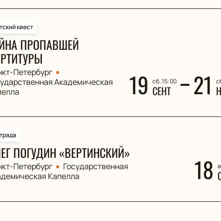
тский квест
ЙНА ПРОПАВШЕЙ
РТИТУРЫ
нкт-Петербург
19
21
сударственная Академическая
сб, 15:00
с
СЕНТ
пелла
трада
ЕГ ПОГУДИН «ВЕРТИНСКИЙ»
18
нкт-Петербург
Государственная
в
адемическая Капелла