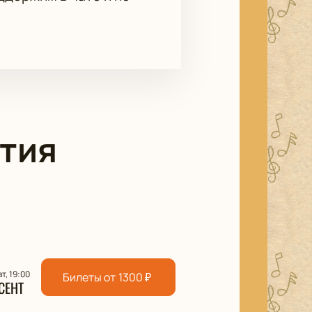
тия
вт, 19:00
Билеты от
1300
₽
СЕНТ