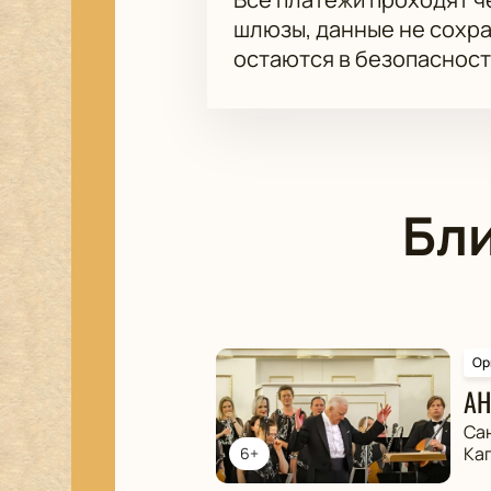
шлюзы, данные не сохр
остаются в безопасност
Бл
Ор
АН
Са
Ка
6+