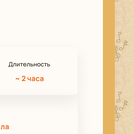
Длительность
~
2 часа
лла