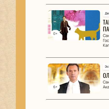
Де
ТА
ПА
0+
Са
Го
Ка
Эс
ОЛ
Са
Ак
6+