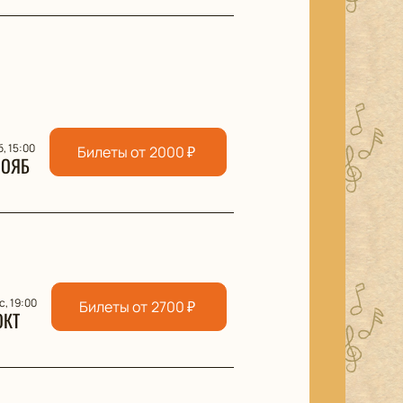
б, 15:00
Билеты от
2000
₽
НОЯБ
с, 19:00
Билеты от
2700
₽
ОКТ