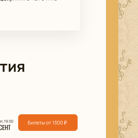
тия
вт, 19:00
Билеты от
1300
₽
СЕНТ