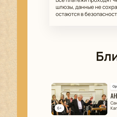
шлюзы, данные не сохр
остаются в безопасност
Бл
Ор
АН
Са
Ка
6+