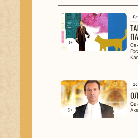
Де
ТА
ПА
0+
Са
Го
Ка
Эс
ОЛ
Са
Ак
6+