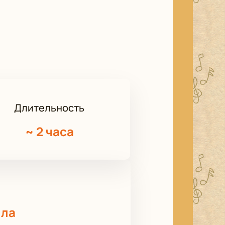
Длительность
~
2 часа
лла