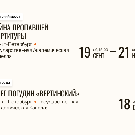
тский квест
ЙНА ПРОПАВШЕЙ
РТИТУРЫ
нкт-Петербург
19
21
сударственная Академическая
сб, 15:00
с
СЕНТ
пелла
трада
ЕГ ПОГУДИН «ВЕРТИНСКИЙ»
18
нкт-Петербург
Государственная
в
адемическая Капелла