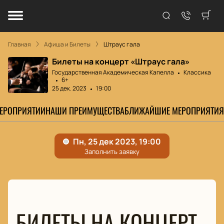
Главная
Афиша и Билеты
Штраус гала
Билеты на концерт «Штраус гала»
Государственная Академическая Капелла
Классика
6+
25 дек. 2023
19:00
МЕРОПРИЯТИИ
НАШИ ПРЕИМУЩЕСТВА
БЛИЖАЙШИЕ МЕРОПРИЯТИЯ
БИЛЕТЫ НА КОНЦЕРТ