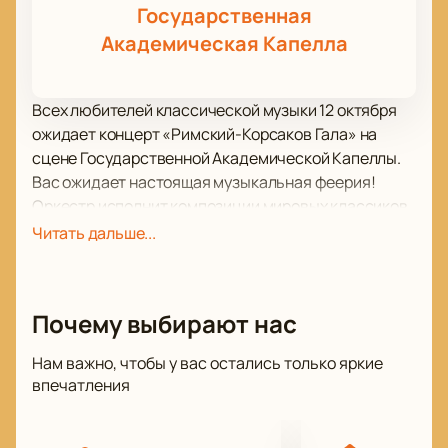
Государственная
Академическая Капелла
Всех любителей классической музыки 12 октября
ожидает концерт «Римский-Корсаков Гала» на
сцене Государственной Академической Капеллы.
Вас ожидает настоящая музыкальная феерия!
Оркестр исполнит композиции мировых классиков,
а также авторства российских композиторов.
Читать дальше...
Музыканты часто гастролируют, давая концерты не
только в разных городах России, но и в Европе и
Азии, странах СНГ.
Почему выбирают нас
Подарите себе подлинное удовольствие от
звучания музыкальных шедевров в таком
Нам важно, чтобы у вас остались только яркие
превосходном исполнении.
впечатления