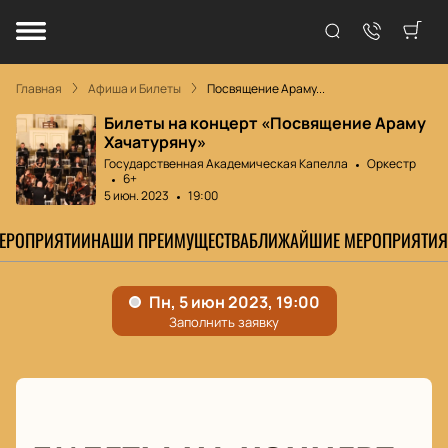
Главная
Афиша и Билеты
Посвящение Араму...
Билеты на концерт «Посвящение Араму
Хачатуряну»
Государственная Академическая Капелла
Оркестр
6+
5 июн. 2023
19:00
МЕРОПРИЯТИИ
НАШИ ПРЕИМУЩЕСТВА
БЛИЖАЙШИЕ МЕРОПРИЯТИЯ