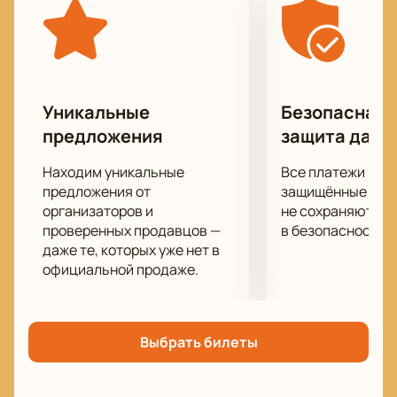
в сопровождении театральных постановок, балета,
концертах филармонии. Все они неоднократно
становились лауреатами музыкальных премий и
принимали участие в фестивалях и конкурсах
международного уровня.
Уникальные
Безопасная 
Получите массу удовольствия от прослушивания
предложения
защита данн
прекрасной музыки, которая затрагивает самые
сокровенные струны души.
Находим уникальные
Все платежи про
предложения от
защищённые шлю
организаторов и
не сохраняются 
проверенных продавцов —
в безопасности.
даже те, которых уже нет в
официальной продаже.
Выбрать билеты