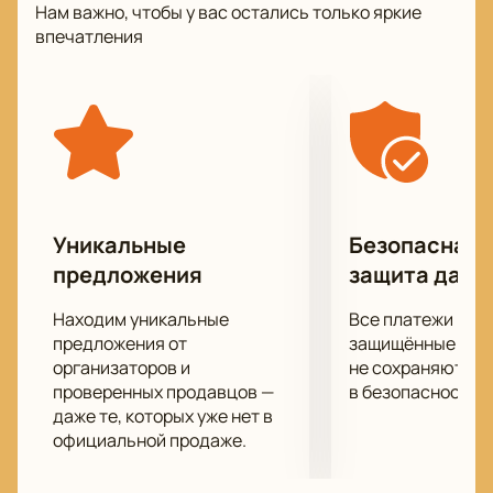
Нам важно, чтобы у вас остались только яркие
оркестра не только классическая музыка, но и
впечатления
эстрадные композиции, а также мелодии из
известных кинофильмов, ставшие мировыми
хитами.
Оркестр часто принимает участие в музыкальных
фестивалях разных уровней и является лауреатом
многочисленных премий, а также участвует в
концертах.
Уникальные
Безопасная 
предложения
защита данн
Находим уникальные
Все платежи про
предложения от
защищённые шлю
организаторов и
не сохраняются 
проверенных продавцов —
в безопасности.
даже те, которых уже нет в
официальной продаже.