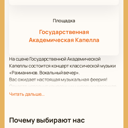
Площадка
Государственная
Академическая Капелла
На сцене Государственной Академической
Капеллы состоится концерт классической музыки
«Рахманинов. Вокальный вечер».
Вас ожидает настоящая музыкальная феерия!
Оркестр исполнит композиции мировых классиков,
а также авторства российских композиторов.
Читать дальше...
Все музыканты оркестра принимают активное
участие в его жизни, часто гастролируют не только
по России, но и за пределами нашей страны.
Почему выбирают нас
Музыканты часто заняты в театральных
постановках, операх, балете. В репертуаре