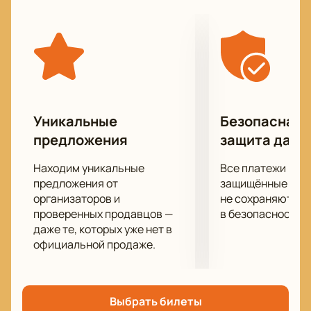
(баритон), Ирина КОРЧУГАНОВА (сопрано),
Николай ПОПОВ (флейта), Сергей РЫМАРЬ
(кларнет).
Получите массу удовольствия от прослушивания
прекрасной музыки, которая затрагивает самые
сокровенные струны души.
Все музыканты из ансамбля принимают активное
Уникальные
Безопасная 
участие в его жизни, представляя его на различных
предложения
защита данн
музыкальных конкурсах и фестивалях. Оркестр
многократно становился лауреатом престижных
Находим уникальные
Все платежи про
премий.
предложения от
защищённые шлю
организаторов и
не сохраняются 
проверенных продавцов —
в безопасности.
даже те, которых уже нет в
официальной продаже.
Выбрать билеты