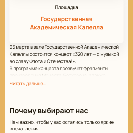
Площадка
Государственная
Академическая Капелла
05 марта в зале Государственной Академической
Капеллы состоится концерт «320 лет — с музыкой
во славу Флота и Отечества!».
В программе концерта прозвучат фрагменты
произведения Моцарта, Бетховена, а также
Вивальди и Пуччини, Глинки, Чайковского, Грига и
Читать дальше...
Дебюсси.
В этот вечер вас своей потрясающей игрой
порадует Адмиралтейский оркестр Ленинградской
Почему выбирают нас
военно-морской базы. Начальник и дирижер
оркестра – Никита ИГНАТОВ, Дирижеры: Алексей
Нам важно, чтобы у вас остались только яркие
КАРАБАНОВ, Валентин ЛЯЩЕНКО, Солисты: Мила
впечатления
ШКИРТИЛЬ (меццо-сопрано), Альберт ЖАЛИЛОВ