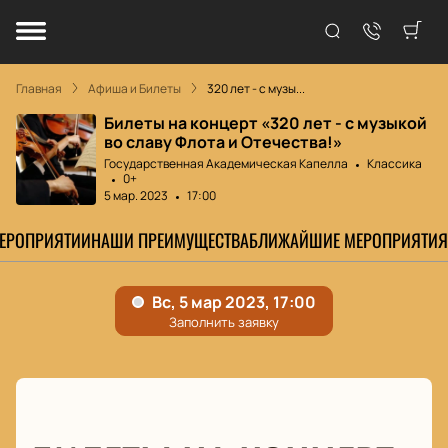
Главная
Афиша и Билеты
320 лет - с музы...
Билеты на концерт «320 лет - с музыкой
во славу Флота и Отечества!»
Государственная Академическая Капелла
Классика
0+
5 мар. 2023
17:00
МЕРОПРИЯТИИ
НАШИ ПРЕИМУЩЕСТВА
БЛИЖАЙШИЕ МЕРОПРИЯТИЯ