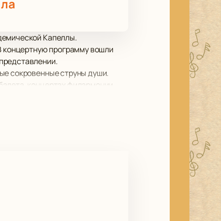
лла
демической Капеллы.
 В концертную программу вошли
 представлении.
мые сокровенные струны души.
балета, концертах филармонии.
стивалях и конкурсах