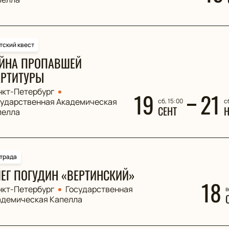
тский квест
ЙНА ПРОПАВШЕЙ
РТИТУРЫ
нкт-Петербург
19
21
сударственная Академическая
сб, 15:00
с
СЕНТ
пелла
трада
ЕГ ПОГУДИН «ВЕРТИНСКИЙ»
18
нкт-Петербург
Государственная
в
адемическая Капелла