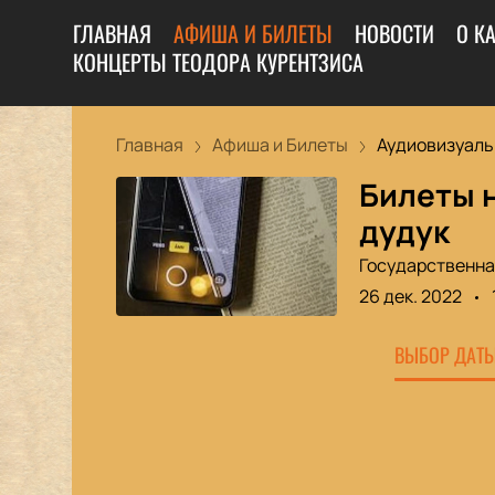
ГЛАВНАЯ
АФИША И БИЛЕТЫ
НОВОСТИ
О К
КОНЦЕРТЫ ТЕОДОРА КУРЕНТЗИСА
Главная
Афиша и Билеты
Аудиовизуальн
Билеты н
дудук
Государственна
26 дек. 2022
ВЫБОР ДАТЫ