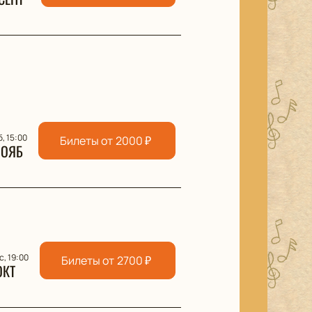
б, 15:00
Билеты от
2000
₽
НОЯБ
с, 19:00
Билеты от
2700
₽
ОКТ