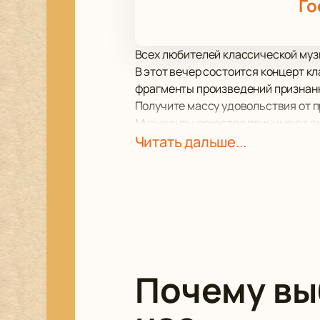
Го
Всех любителей классической муз
В этот вечер состоится концерт к
фрагменты произведений признанн
Получите массу удовольствия от 
Музыканты оркестра принимают ак
Все они неоднократно становилис
Читать дальше...
международного уровня.
Почему в