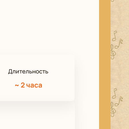
Длительность
~
2 часа