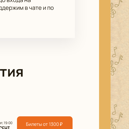
держим в чате и по
тия
вт, 19:00
Билеты от
1300
₽
СЕНТ