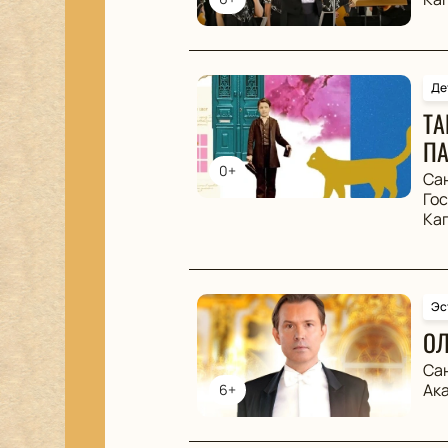
Де
ТА
ПА
0+
Са
Го
Ка
Эс
ОЛ
Са
Ак
6+