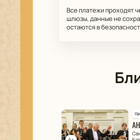
Все платежи проходят 
шлюзы, данные не сохр
остаются в безопасност
Бл
Ор
АН
Са
Ка
6+