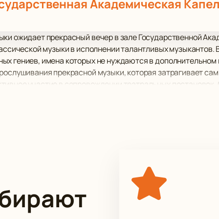
сударственная Академическая Капе
ыки ожидает прекрасный вечер в зале Государственной Ака
лассической музыки в исполнении талантливых музыкантов.
ых гениев, имена которых не нуждаются в дополнительном
прослушивания прекрасной музыки, которая затрагивает са
тивное участие в сопровождении театральных постановок, 
ь лауреатами музыкальных премий и принимали участие в фе
ыбирают