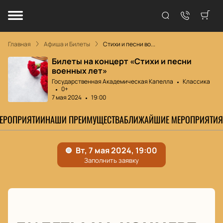
Главная
Афиша и Билеты
Стихи и песни во...
Билеты на концерт «Стихи и песни
военных лет»
Государственная Академическая Капелла
Классика
0+
7 мая 2024
19:00
МЕРОПРИЯТИИ
НАШИ ПРЕИМУЩЕСТВА
БЛИЖАЙШИЕ МЕРОПРИЯТИЯ